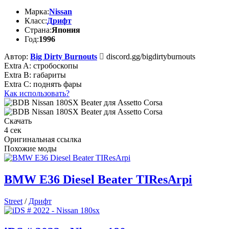
Марка:
Nissan
Класс:
Дрифт
Страна:
Япония
Год:
1996
Автор:
Big Dirty Burnouts
discord.gg/bigdirtyburnouts
Extra A: стробоскопы
Extra B: габариты
Extra C: поднять фары
Как использовать?
Скачать
4
сек
Оригинальная ссылка
Похожие моды
BMW E36 Diesel Beater TIResArpi
Street
/
Дрифт