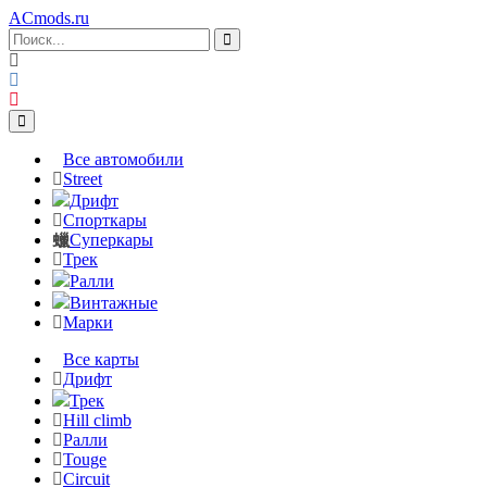
ACmods
.ru
Все автомобили
Street
Дрифт
Спорткары
Суперкары
Трек
Ралли
Винтажные
Марки
Все карты
Дрифт
Трек
Hill climb
Ралли
Touge
Circuit