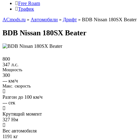
Free Roam
Трафик
ACmods.ru
»
Автомобили
»
Дрифт
» BDB Nissan 180SX Beater
BDB Nissan 180SX Beater
800
347 л.с.
Мощность
300
--- км/ч
Макс. скорость
Разгон до 100 км/ч
---
сек
Крутящий момент
327
Нм
Вес автомобиля
1191
кг