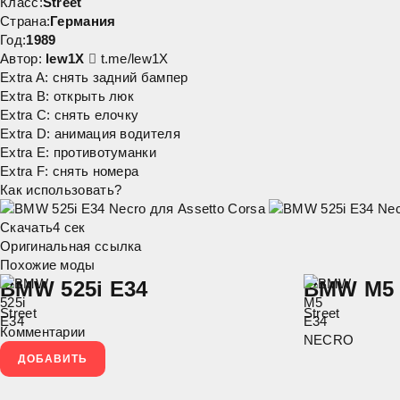
Класс:
Street
Страна:
Германия
Год:
1989
Автор:
lew1X
t.me/lew1X
Extra A: снять задний бампер
Extra B: открыть люк
Extra C: снять елочку
Extra D: анимация водителя
Extra E: противотуманки
Extra F: снять номера
Как использовать?
Скачать
4
сек
Оригинальная ссылка
Похожие моды
BMW 525i E34
BMW M5 
Street
Street
Комментарии
ДОБАВИТЬ