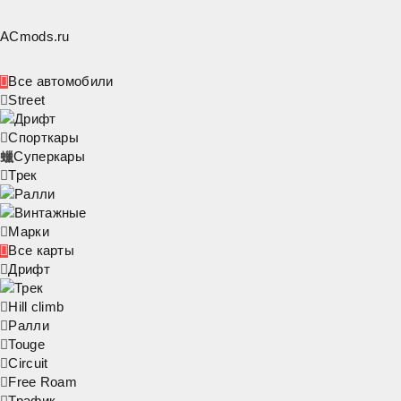
ACmods
.ru
Все автомобили
Street
Дрифт
Спорткары
Суперкары
Трек
Ралли
Винтажные
Марки
Все карты
Дрифт
Трек
Hill climb
Ралли
Touge
Circuit
Free Roam
Трафик