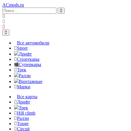
ACmods
.ru
Все автомобили
Street
Дрифт
Спорткары
Суперкары
Трек
Ралли
Винтажные
Марки
Все карты
Дрифт
Трек
Hill climb
Ралли
Touge
Circuit