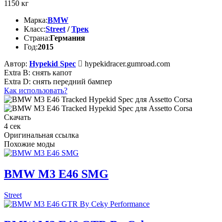
1150
кг
Марка:
BMW
Класс:
Street
/
Трек
Страна:
Германия
Год:
2015
Автор:
Hypekid Spec
hypekidracer.gumroad.com
Extra B: снять капот
Extra D: снять передний бампер
Как использовать?
Скачать
4
сек
Оригинальная ссылка
Похожие моды
BMW M3 E46 SMG
Street