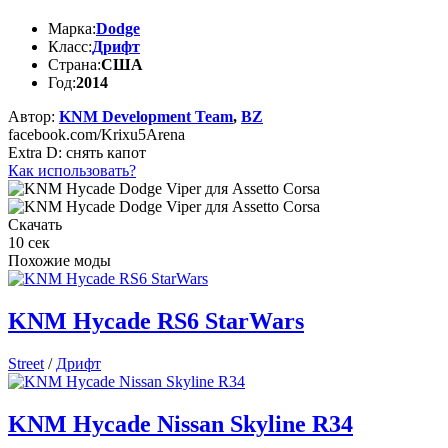
Марка:
Dodge
Класс:
Дрифт
Страна:
США
Год:
2014
Автор:
KNM Development Team
,
BZ
facebook.com/Krixu5Arena
Extra D: снять капот
Как использовать?
Скачать
10
сек
Похожие моды
KNM Hycade RS6 StarWars
Street
/
Дрифт
KNM Hycade Nissan Skyline R34