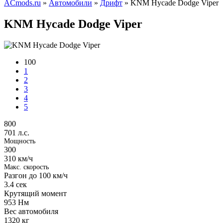
ACmods.ru
»
Автомобили
»
Дрифт
» KNM Hycade Dodge Viper
KNM Hycade Dodge Viper
100
1
2
3
4
5
800
701 л.с.
Мощность
300
310 км/ч
Макс. скорость
Разгон до 100 км/ч
3.4
сек
Крутящий момент
953
Нм
Вес автомобиля
1320
кг