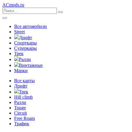
ACmods
.ru
Все автомобили
Street
Дрифт
Спорткары
Суперкары
Трек
Ралли
Винтажные
Марки
Все карты
Дрифт
Трек
Hill climb
Ралли
Touge
Circuit
Free Roam
Трафик