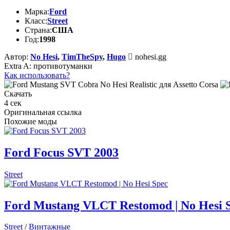
Марка:
Ford
Класс:
Street
Страна:
США
Год:
1998
Автор:
No Hesi
,
TimTheSpy
,
Hugo
nohesi.gg
Extra A: противотуманки
Как использовать?
Скачать
4
сек
Оригинальная ссылка
Похожие моды
Ford Focus SVT 2003
Street
Ford Mustang VLCT Restomod | No Hesi 
Street
/
Винтажные