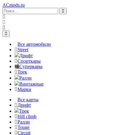
ACmods
.ru
Все автомобили
Street
Дрифт
Спорткары
Суперкары
Трек
Ралли
Винтажные
Марки
Все карты
Дрифт
Трек
Hill climb
Ралли
Touge
Circuit