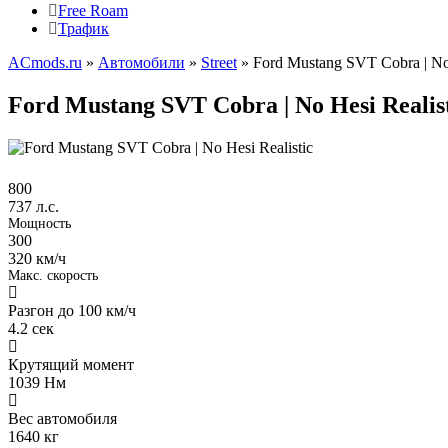
Free Roam
Трафик
ACmods.ru
»
Автомобили
»
Street
» Ford Mustang SVT Cobra | No 
Ford Mustang SVT Cobra | No Hesi Realis
800
737 л.с.
Мощность
300
320 км/ч
Макс. скорость
Разгон до 100 км/ч
4.2
сек
Крутящий момент
1039
Нм
Вес автомобиля
1640
кг