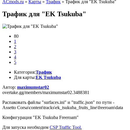
ACmods.ru
»
Карты
»
Трафик
» Трафик для "EK Tsukuba"
Трафик для "EK Tsukuba"
80
1
2
3
4
5
Категория:
Трафик
Для карты:
EK Tsukuba
Автор:
maximumstar02
overtake.gg/members/maximumstar02.3488381
Распаковать файлы "surfaces.ini" и "traffic.json" по пути -
Assetto Corsa\content\tracks\ek_tsukuba_fruits_line\freeroam\data
Конфигурация "EK Tsukuba Freeroam"
Для запуска необходим
CSP Traffic Tool.