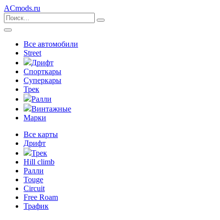
ACmods
.ru
Все автомобили
Street
Дрифт
Спорткары
Суперкары
Трек
Ралли
Винтажные
Марки
Все карты
Дрифт
Трек
Hill climb
Ралли
Touge
Circuit
Free Roam
Трафик