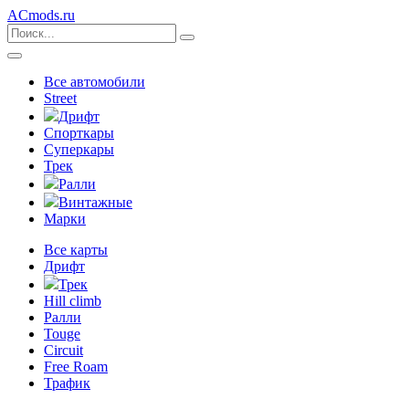
ACmods
.ru
Все автомобили
Street
Дрифт
Спорткары
Суперкары
Трек
Ралли
Винтажные
Марки
Все карты
Дрифт
Трек
Hill climb
Ралли
Touge
Circuit
Free Roam
Трафик