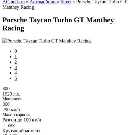
ACmods.ru
»
Автомобили
»
Street
» Porsche Taycan Turbo GT
Manthey Racing
Porsche Taycan Turbo GT Manthey
Racing
0
1
2
3
4
5
800
1020 л.с.
Мощность
300
290 км/ч
Макс. скорость
Разгон до 100 км/ч
---
сек
Крутящий момент