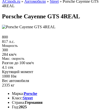
ACmods.ru
»
Автомобили
»
Street
» Porsche Cayenne GTS
4REAL
Porsche Cayenne GTS 4REAL
800
817 л.с.
Мощность
300
284 км/ч
Макс. скорость
Разгон до 100 км/ч
4.1
сек
Крутящий момент
1000
Нм
Вес автомобиля
2335
кг
Марка:
Porsche
Класс:
Street
Страна:
Германия
Год:
2025