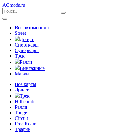
ACmods
.ru
Все автомобили
Street
Дрифт
Спорткары
Суперкары
Трек
Ралли
Винтажные
Марки
Все карты
Дрифт
Трек
Hill climb
Ралли
Touge
Circuit
Free Roam
Трафик