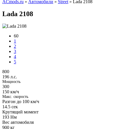
ACmods.ru
»
Автомобили
»
Street
» Lada 2108
Lada 2108
60
1
2
3
4
5
800
196 л.с.
Мощность
300
150 км/ч
Макс. скорость
Разгон до 100 км/ч
14.5
сек
Крутящий момент
193
Нм
Вес автомобиля
900
кг