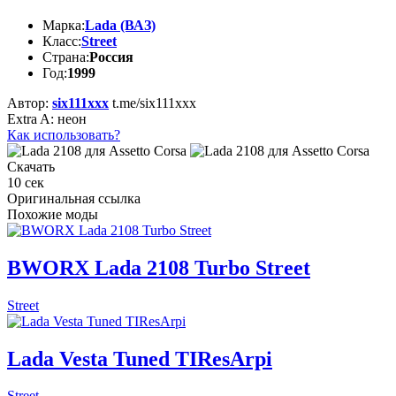
Марка:
Lada (ВАЗ)
Класс:
Street
Страна:
Россия
Год:
1999
Автор:
six111xxx
t.me/six111xxx
Extra A: неон
Как использовать?
Скачать
10
сек
Оригинальная ссылка
Похожие моды
BWORX Lada 2108 Turbo Street
Street
Lada Vesta Tuned TIResArpi
Street