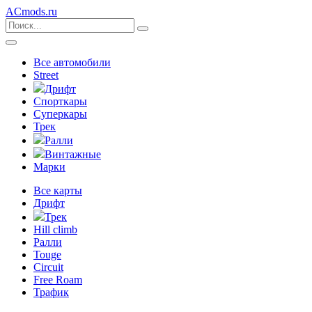
ACmods
.ru
Все автомобили
Street
Дрифт
Спорткары
Суперкары
Трек
Ралли
Винтажные
Марки
Все карты
Дрифт
Трек
Hill climb
Ралли
Touge
Circuit
Free Roam
Трафик