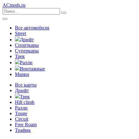
ACmods
.ru
Все автомобили
Street
Дрифт
Спорткары
Суперкары
Трек
Ралли
Винтажные
Марки
Все карты
Дрифт
Трек
Hill climb
Ралли
Touge
Circuit
Free Roam
Трафик