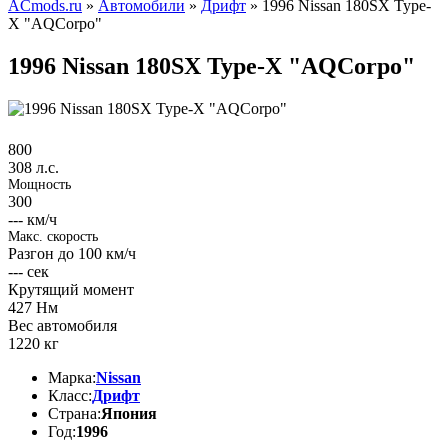
ACmods.ru
»
Автомобили
»
Дрифт
» 1996 Nissan 180SX Type-
X "AQCorpo"
1996 Nissan 180SX Type-X "AQCorpo"
800
308 л.с.
Мощность
300
--- км/ч
Макс. скорость
Разгон до 100 км/ч
---
сек
Крутящий момент
427
Нм
Вес автомобиля
1220
кг
Марка:
Nissan
Класс:
Дрифт
Страна:
Япония
Год:
1996